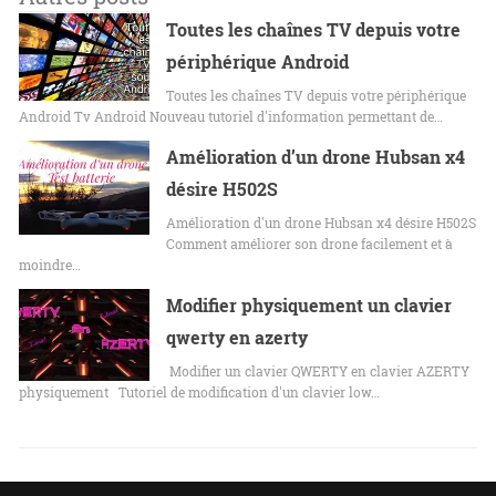
Toutes les chaînes TV depuis votre
périphérique Android
Toutes les chaînes TV depuis votre périphérique
Android Tv Android Nouveau tutoriel d'information permettant de…
Amélioration d’un drone Hubsan x4
désire H502S
Amélioration d'un drone Hubsan x4 désire H502S
Comment améliorer son drone facilement et à
moindre…
Modifier physiquement un clavier
qwerty en azerty
Modifier un clavier QWERTY en clavier AZERTY
physiquement Tutoriel de modification d'un clavier low…