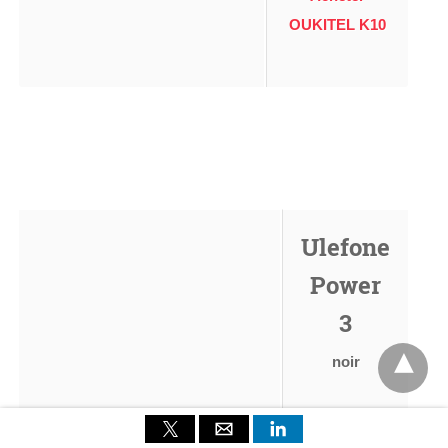
OUKITEL K10
Ulefone
Power
3
noir
Prix avant