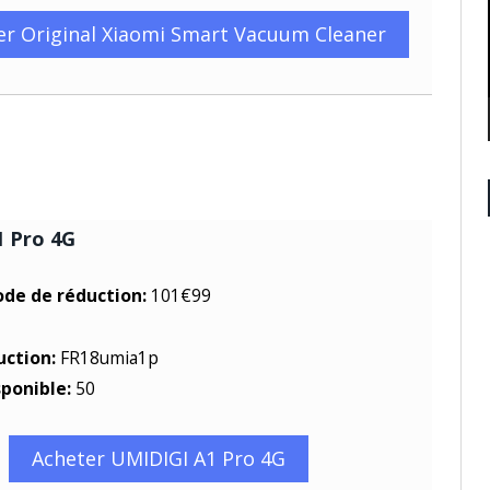
er Original Xiaomi Smart Vacuum Cleaner
 Pro 4G
ode de réduction:
101€99
uction:
FR18umia1p
sponible:
50
Acheter UMIDIGI A1 Pro 4G