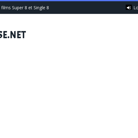
Lo
films Super 8 et Single 8
SE.NET