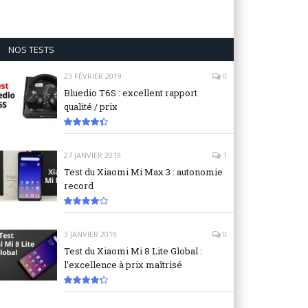
NOS TESTS
23 FÉVRIER 2019
0
Bluedio T6S : excellent rapport
qualité / prix
8.9
27 JANVIER 2019
1
Test du Xiaomi Mi Max 3 : autonomie
record
8.3
3 JANVIER 2019
0
Test du Xiaomi Mi 8 Lite Global :
l’excellence à prix maîtrisé
8.6