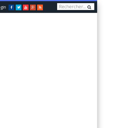
gin
Facebook
Twitter
You
Google+
RSS
Tube