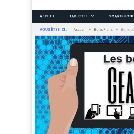
ACCUEIL
TABLETTES
SMARTPHONE
»
»
VOUS ÊTES ICI :
Accueil
Bons Plans
Bons pl