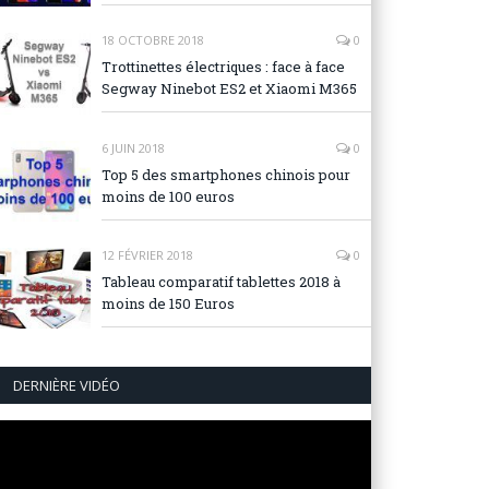
18 OCTOBRE 2018
0
Trottinettes électriques : face à face
Segway Ninebot ES2 et Xiaomi M365
6 JUIN 2018
0
Top 5 des smartphones chinois pour
moins de 100 euros
12 FÉVRIER 2018
0
Tableau comparatif tablettes 2018 à
moins de 150 Euros
DERNIÈRE VIDÉO
Lecteur
vidéo