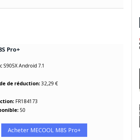
S Pro+
c S905X Android 7.1
ode de réduction:
32,29 €
ction:
FR184173
ponible:
50
Acheter MECOOL M8S Pro+