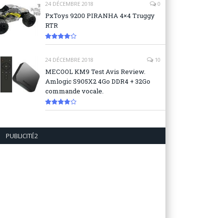
24 DÉCEMBRE 2018
0
PxToys 9200 PIRANHA 4×4 Truggy
RTR
8.1
24 DÉCEMBRE 2018
10
MECOOL KM9 Test Avis Review.
Amlogic S905X2 4Go DDR4 + 32Go
commande vocale.
7.6
PUBLICITÉ2