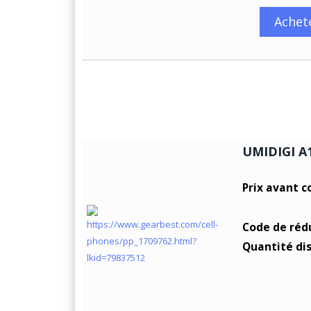
Achet
UMIDIGI A1
Prix avant c
Code de réd
Quantité di