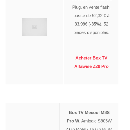
Plug, en vente flash,
passe de 52,32 € à
33,99
€ (
-35%
). 52
pièces disponibles.
Acheter Box TV
Alfawise Z28 Pro
Box TV Mecool M8S
Pro W
, Amlogic S905W
2 Go RAM / 16 Go ROM