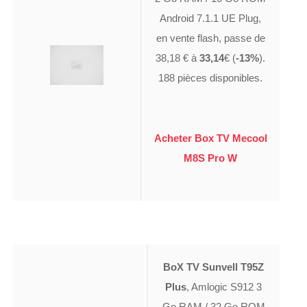
Android 7.1.1 UE Plug,
en vente flash, passe de
38,18 € à
33,14
€ (
-13%
).
188 pièces disponibles.
Acheter Box TV Mecool
M8S Pro W
BoX TV Sunvell T95Z
Plus
, Amlogic S912 3
Go RAM / 32 Go ROM