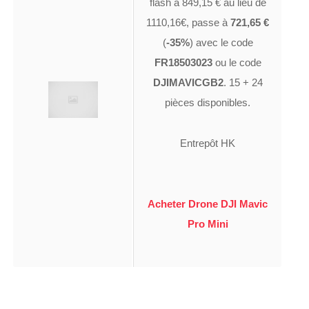
flash à 849,15 € au lieu de
1110,16€, passe à
721,65 €
(
-35%
) avec le code
FR18503023
ou le code
DJIMAVICGB2
. 15 + 24
pièces disponibles.
Entrepôt HK
Acheter Drone DJI Mavic
Pro Mini