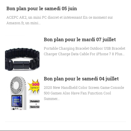
Bon plan pour le samedi 05 juin
ACEPC AK2, un mini PC discret et intéressant En ce moment sur
Amazon.fr, un mini…
Bon plan pour le mardi 07 juillet
Portable Charging Bracelet Outdoor USB Bracelet
Charger Charge Data Cable For iPhone 7 8 Plus…
Bon plan pour le samedi 04 juillet
2020 New Handheld Color Screen Game Console
500 Games Also Have Fan Function Cool
Summer…