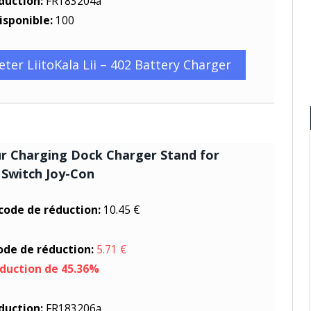
duction:
FR183204a
isponible:
100
eter LiitoKala Lii – 402 Battery Charger
r Charging Dock Charger Stand for
Switch Joy-Con
 code de réduction:
10.45 €
code de réduction:
5.71 €
éduction de 45.36%
duction:
FR183206a