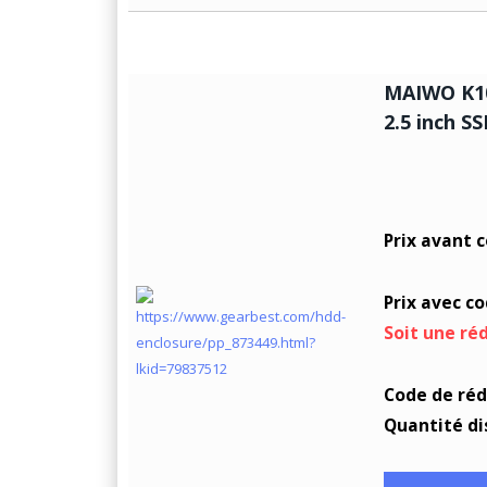
MAIWO K10
2.5 inch S
Prix avant 
Prix avec c
Soit une ré
Code de réd
Quantité di