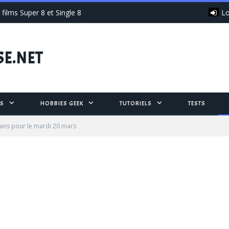
Lo
films Super 8 et Single 8
SE.NET
S
HOBBIES GEEK
TUTORIELS
TESTS
ans pour le mardi 20 mars