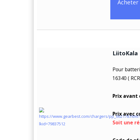
Acheter
LiitoKala
Pour batteri
16340 ( RCR
Prix avant
Prix avec 
Soit une r