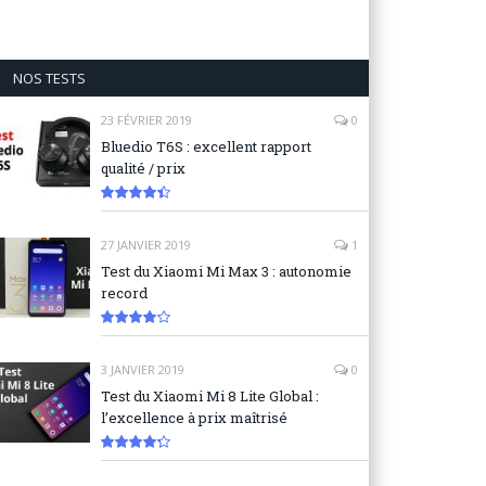
NOS TESTS
23 FÉVRIER 2019
0
Bluedio T6S : excellent rapport
qualité / prix
8.9
27 JANVIER 2019
1
Test du Xiaomi Mi Max 3 : autonomie
record
8.3
3 JANVIER 2019
0
Test du Xiaomi Mi 8 Lite Global :
l’excellence à prix maîtrisé
8.6