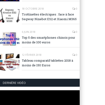
18 OCTOBRE 2018
0
Trottinettes électriques : face à face
Segway Ninebot ES2 et Xiaomi M365
6 JUIN 2018
0
Top 5 des smartphones chinois pour
moins de 100 euros
12 FÉVRIER 2018
0
Tableau comparatif tablettes 2018 à
moins de 150 Euros
DERNIÈRE VIDÉO
Lecteur
vidéo