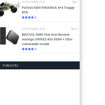
24 DÉCEMBRE 2018
0
PxToys 9200 PIRANHA 4×4 Truggy
RTR
8.1
24 DÉCEMBRE 2018
10
MECOOL KM9 Test Avis Review.
Amlogic S905X2 4Go DDR4 + 32Go
commande vocale.
7.6
PUBLICITÉ2