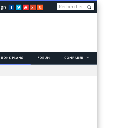
gin
Facebook
Twitter
You
Google+
RSS
Tube
BONS PLANS
FORUM
COMPARER