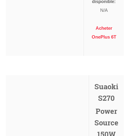
disponible:
N/A
Acheter
OnePlus 6T
Suaoki
S270
Power
Source
150W