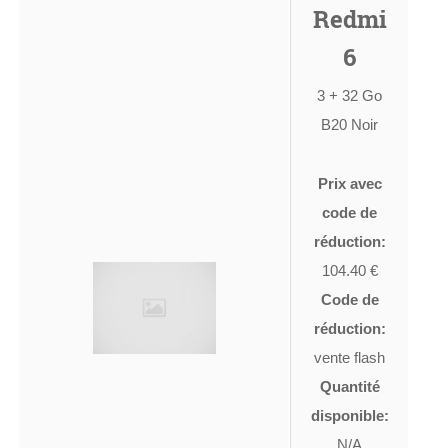
Redmi
6
3 + 32 Go
B20 Noir
Prix avec
code de
réduction:
104.40 €
Code de
réduction:
vente flash
Quantité
disponible:
N/A