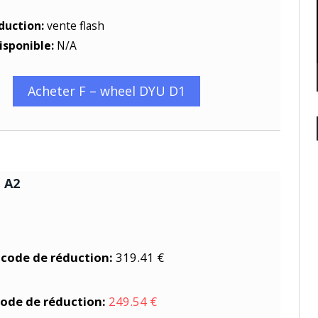
duction:
vente flash
isponible:
N/A
Acheter F – wheel DYU D1
 A2
 code de réduction:
319.41 €
code de réduction:
249.54 €