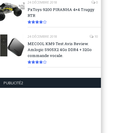
24 DÉCEMBRE 2018
0
PxToys 9200 PIRANHA 4×4 Truggy
RTR
8.1
24 DÉCEMBRE 2018
10
MECOOL KM9 Test Avis Review.
Amlogic S905X2 4Go DDR4 + 32Go
commande vocale.
7.6
PUBLICITÉ2