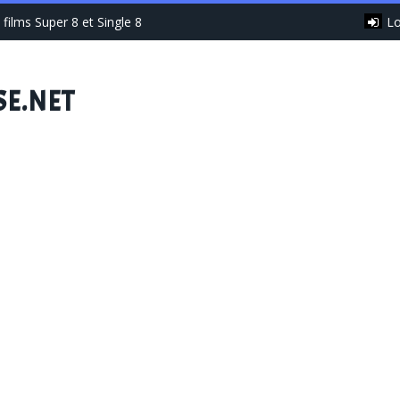
Lo
films Super 8 et Single 8
SE.NET