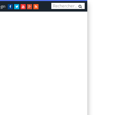
gin
Facebook
Twitter
You
Google+
RSS
Tube