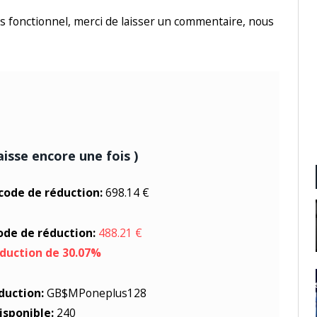
us fonctionnel, merci de laisser un commentaire, nous
baisse encore une fois )
 code de réduction:
698.14 €
code de réduction:
488.21 €
éduction de 30.07%
duction:
GB$MPoneplus128
isponible:
240