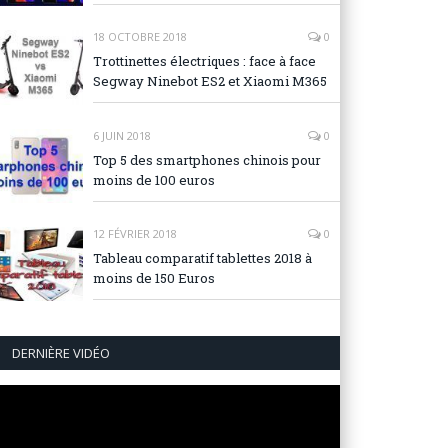
18 OCTOBRE 2018
0
Trottinettes électriques : face à face
Segway Ninebot ES2 et Xiaomi M365
6 JUIN 2018
0
Top 5 des smartphones chinois pour
moins de 100 euros
12 FÉVRIER 2018
0
Tableau comparatif tablettes 2018 à
moins de 150 Euros
DERNIÈRE VIDÉO
Lecteur
vidéo