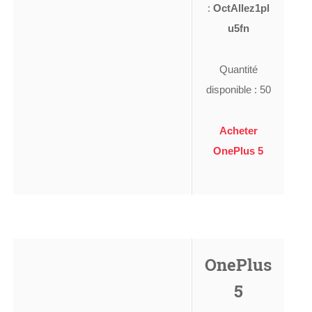
:
OctAllez1pl
u5fn
Quantité
disponible : 50
Acheter
OnePlus 5
OnePlus
5