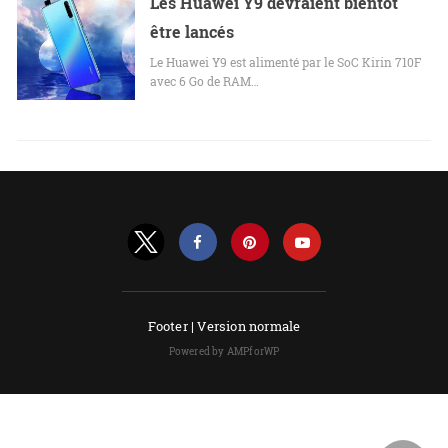
Les Huawei Y9 devraient bientôt
être lancés
Le Huawei Y9 est alimenté par le SoC Kirin 710F
avec 6 Go de RAM…
Footer |
Version normale
Powered by AMPforWP