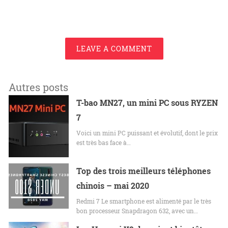
LEAVE A COMMENT
Autres posts
T-bao MN27, un mini PC sous RYZEN
7
Voici un mini PC puissant et évolutif, dont le prix
est très bas face à…
Top des trois meilleurs téléphones
chinois – mai 2020
Redmi 7 Le smartphone est alimenté par le très
bon processeur Snapdragon 632, avec un…