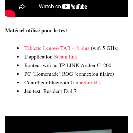
Matériel utilisé pour le test:
Tablette Lenovo
TAB 4 8
plus
(wifi 5 GHz)
L’application
Steam link
Routeur wifi ac TP-LINK Archer C1200
PC (Homemade) ROG (connexion filaire)
Contrôleur bluetooth
GameSir G4s
Jeu test: Resident Evil 7