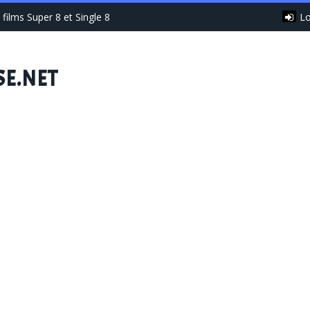
Lo
films Super 8 et Single 8
SE.NET