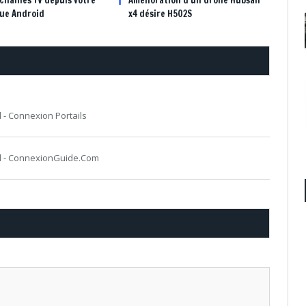
que Android
x4 désire H502S
 - Connexion Portails
id - ConnexionGuide.Com