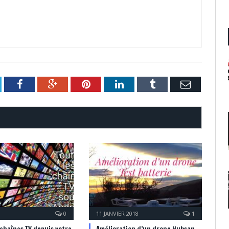
itter
Facebook
Google+
Pinterest
LinkedIn
Tumblr
Email
0
11 JANVIER 2018
1
 chaînes TV depuis votre
Amélioration d’un drone Hubsan