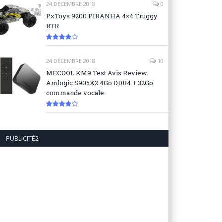
24 DÉCEMBRE 2018
0
PxToys 9200 PIRANHA 4×4 Truggy
RTR
8.1
24 DÉCEMBRE 2018
10
MECOOL KM9 Test Avis Review.
Amlogic S905X2 4Go DDR4 + 32Go
commande vocale.
7.6
PUBLICITÉ2