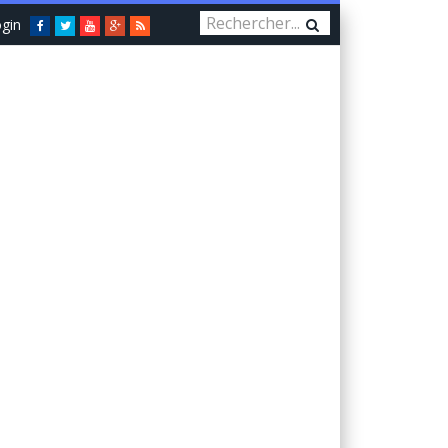
gin
Facebook
Twitter
You
Google+
RSS
Tube