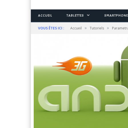
ACCUEIL
TABLETTES
SMARTPHONE
»
»
VOUS ÊTES ICI :
Accueil
Tutoriels
Parametr