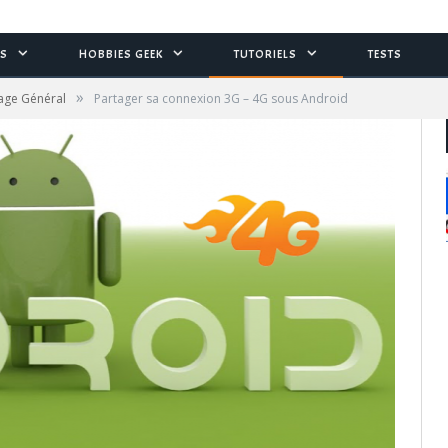
S
HOBBIES GEEK
TUTORIELS
TESTS
»
age Général
Partager sa connexion 3G – 4G sous Android