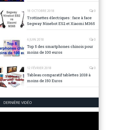
18 OCTOBRE 2018
0
Trottinettes électriques : face à face
Segway Ninebot ES2 et Xiaomi M365
6 JUIN 2018
0
Top 5 des smartphones chinois pour
moins de 100 euros
12 FÉVRIER 2018
0
Tableau comparatif tablettes 2018 à
moins de 150 Euros
DERNIÈRE VIDÉO
Lecteur
vidéo