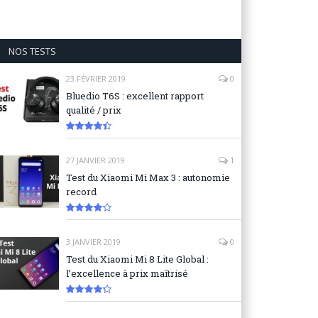
NOS TESTS
23 FÉVRIER 2019
0
Bluedio T6S : excellent rapport
qualité / prix
8.9
27 JANVIER 2019
1
Test du Xiaomi Mi Max 3 : autonomie
record
8.3
3 JANVIER 2019
0
Test du Xiaomi Mi 8 Lite Global :
l’excellence à prix maîtrisé
8.6