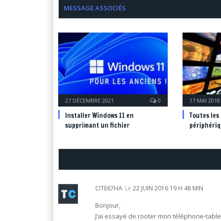
MESSAGE ASSOCIÉS
27 DÉCEMBRE 2021
0
17 MAI 2018
Installer Windows 11 en
Toutes les
supprimant un fichier
périphéri
UN COMMENTAIRE
CITE67HA
Le
22 JUIN 2016 19 H 48 MIN
Bonjour,
J’ai essayé de rooter mon téléphone-table