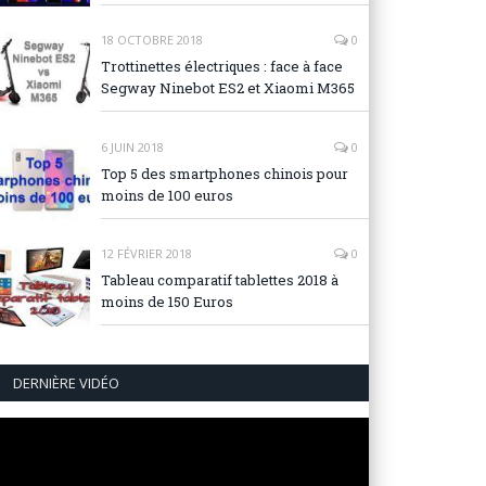
18 OCTOBRE 2018
0
Trottinettes électriques : face à face
Segway Ninebot ES2 et Xiaomi M365
6 JUIN 2018
0
Top 5 des smartphones chinois pour
moins de 100 euros
12 FÉVRIER 2018
0
Tableau comparatif tablettes 2018 à
moins de 150 Euros
DERNIÈRE VIDÉO
Lecteur
vidéo