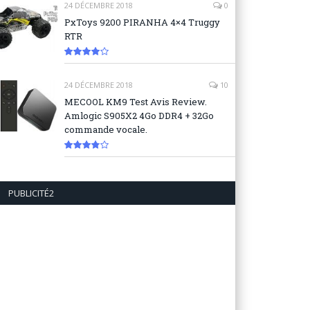
24 DÉCEMBRE 2018
0
PxToys 9200 PIRANHA 4×4 Truggy
RTR
8.1
24 DÉCEMBRE 2018
10
MECOOL KM9 Test Avis Review.
Amlogic S905X2 4Go DDR4 + 32Go
commande vocale.
7.6
PUBLICITÉ2