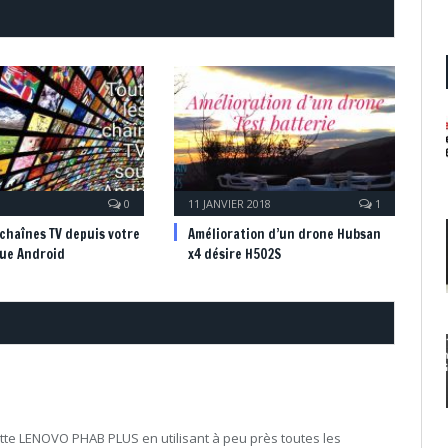
0
11 JANVIER 2018
1
 chaînes TV depuis votre
Amélioration d’un drone Hubsan
que Android
x4 désire H502S
tte LENOVO PHAB PLUS en utilisant à peu près toutes les