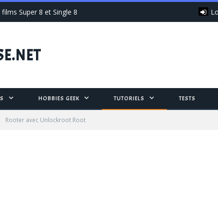
Lo
films Super 8 et Single 8
SE.NET
S
HOBBIES GEEK
TUTORIELS
TESTS
»
Rooter avec Unlockroot Root