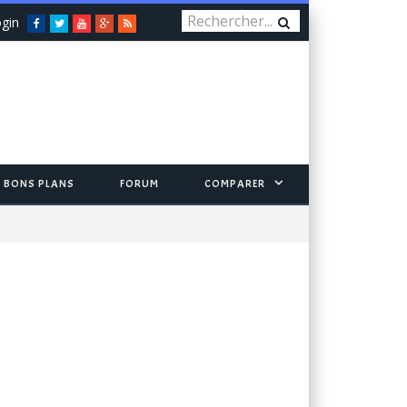
gin
Facebook
Twitter
You
Google+
RSS
Tube
BONS PLANS
FORUM
COMPARER