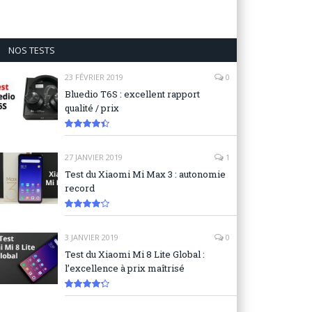
NOS TESTS
23 FÉVRIER 2019
0
Bluedio T6S : excellent rapport
qualité / prix
8.9
27 JANVIER 2019
1
Test du Xiaomi Mi Max 3 : autonomie
record
8.3
3 JANVIER 2019
0
Test du Xiaomi Mi 8 Lite Global :
l’excellence à prix maîtrisé
8.6