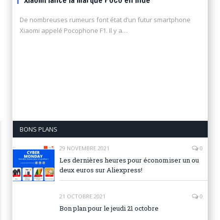
Xiaomi lance la marque POCO en Inde
De nombreuses rumeurs font état d’un futur smartphone
Xiaomi appelé Pocophone F1. Il y a…
BONS PLANS
29 NOVEMBRE 2021
0
Les dernières heures pour économiser un ou
deux euros sur Aliexpress!
21 OCTOBRE 2021
0
Bon plan pour le jeudi 21 octobre