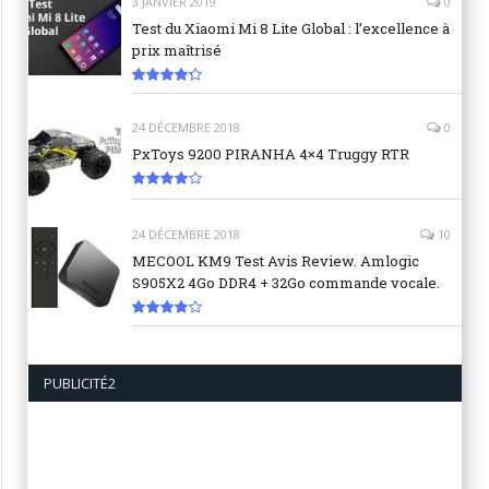
3 JANVIER 2019
0
Test du Xiaomi Mi 8 Lite Global : l’excellence à
prix maîtrisé
8.6
24 DÉCEMBRE 2018
0
PxToys 9200 PIRANHA 4×4 Truggy RTR
8.1
24 DÉCEMBRE 2018
10
MECOOL KM9 Test Avis Review. Amlogic
S905X2 4Go DDR4 + 32Go commande vocale.
7.6
PUBLICITÉ2