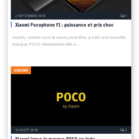
2 SEPTEMBRE 2018
0
Xiaomi Pocophone F1 : puissance et prix choc
Xiaomi, comme vous le savez peut-être, a créé une nouvelle
marque, POCO. Récemment elle a…
XIAOMI
13 AOÛT 2018
2