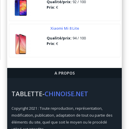
Qualité/prix:
92 / 100
Prix:
€
Xiaomi Mi 8 Lite
Qualité/prix:
94 / 100
Prix:
€
Ulefone Armor 6
A PROPOS
Qualité/prix:
84 / 100
Prix:
€
TABLETTE-
CHINOISE.NET
Xiaomi Mi Max 3
Copyright 2021 : Toute reproduction, représentation,
Qualité/prix:
92 / 100
modification, publication, adaptation de tout ou partie des
Prix:
€
éléments du site, quel que soit le moyen ou le procédé
utilisé est interdite.