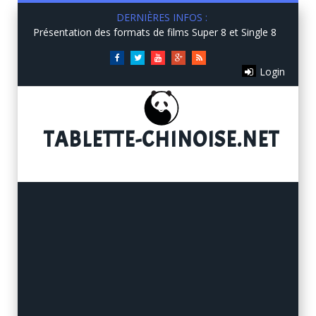
DERNIÈRES INFOS :
Présentation des formats de films Super 8 et Single 8
Facebook
Twitter
You
Google+
RSS
Login
Tube
TABLETTE
-CHINOISE.NET