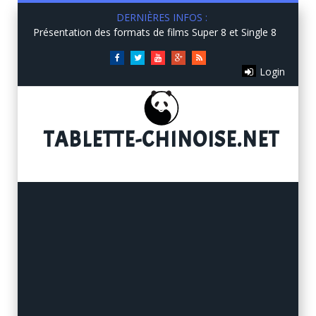
DERNIÈRES INFOS :
Présentation des formats de films Super 8 et Single 8
Facebook
Twitter
You
Google+
RSS
Login
Tube
TABLETTE
-CHINOISE.NET