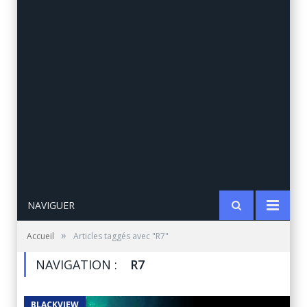
NAVIGUER
»
Accueil
Articles taggés avec "R7"
NAVIGATION :
R7
BLACKVIEW