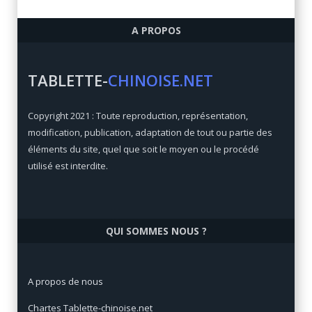
Ulefone Armor 6
A PROPOS
Qualité/prix:
84 / 100
Prix:
€
TABLETTE-
CHINOISE.NET
Xiaomi Mi Max 3
Copyright 2021 : Toute reproduction, représentation,
Qualité/prix:
92 / 100
modification, publication, adaptation de tout ou partie des
Prix:
€
éléments du site, quel que soit le moyen ou le procédé
utilisé est interdite.
QUI SOMMES NOUS ?
A propos de nous
Chartes Tablette-chinoise.net