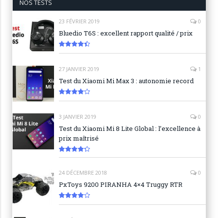
NOS TESTS
23 FÉVRIER 2019
0
Bluedio T6S : excellent rapport qualité / prix
8.9
27 JANVIER 2019
1
Test du Xiaomi Mi Max 3 : autonomie record
8.3
3 JANVIER 2019
0
Test du Xiaomi Mi 8 Lite Global : l’excellence à
prix maîtrisé
8.6
24 DÉCEMBRE 2018
0
PxToys 9200 PIRANHA 4×4 Truggy RTR
8.1