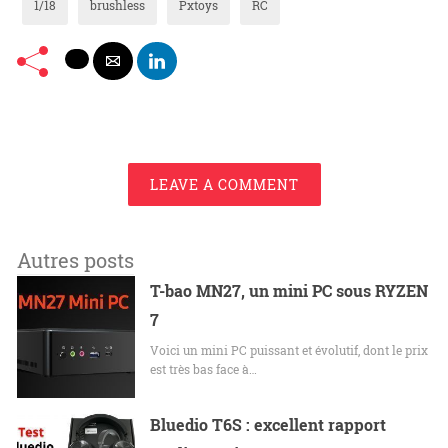
1/18
brushless
Pxtoys
RC
LEAVE A COMMENT
Autres posts
T-bao MN27, un mini PC sous RYZEN
7
Voici un mini PC puissant et évolutif, dont le prix
est très bas face à…
Bluedio T6S : excellent rapport