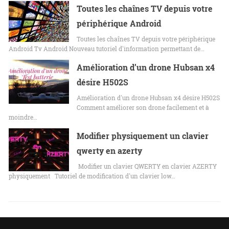
Toutes les chaînes TV depuis votre
périphérique Android
Toutes les chaînes TV depuis votre périphérique
Android Tv Android Nouveau tutoriel d'information permettant de…
Amélioration d’un drone Hubsan x4
désire H502S
Amélioration d'un drone Hubsan x4 désire H502S
Comment améliorer son drone facilement et à
moindre…
Modifier physiquement un clavier
qwerty en azerty
Modifier un clavier QWERTY en clavier AZERTY
physiquement Tutoriel de modification d'un clavier low…