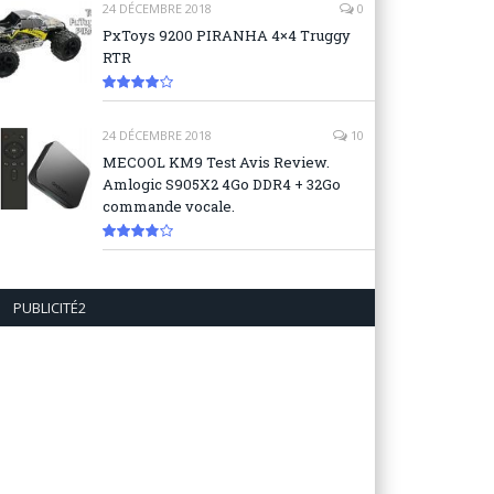
24 DÉCEMBRE 2018
0
PxToys 9200 PIRANHA 4×4 Truggy
RTR
8.1
24 DÉCEMBRE 2018
10
MECOOL KM9 Test Avis Review.
Amlogic S905X2 4Go DDR4 + 32Go
commande vocale.
7.6
PUBLICITÉ2