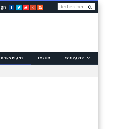
gin
Facebook
Twitter
You
Google+
RSS
Tube
BONS PLANS
FORUM
COMPARER