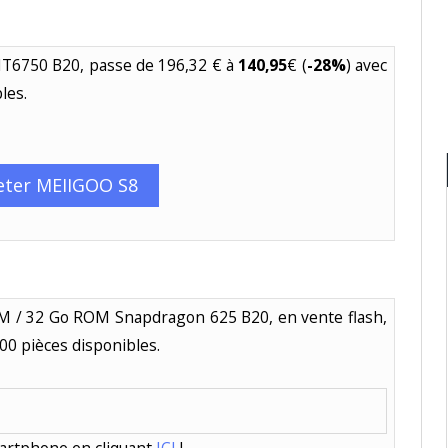
T6750 B20, passe de 196,32 € à
140,95
€ (
-28%
) avec
les.
eter MEIIGOO S8
AM / 32 Go ROM Snapdragon 625 B20, en vente flash,
000 pièces disponibles.
s
martphone en cliquant
ICI
!