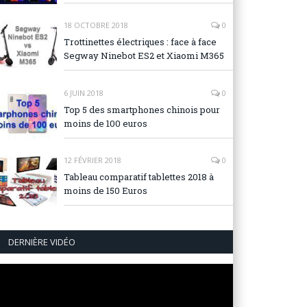
18 OCTOBRE 2018
0
Trottinettes électriques : face à face
Segway Ninebot ES2 et Xiaomi M365
6 JUIN 2018
0
Top 5 des smartphones chinois pour
moins de 100 euros
12 FÉVRIER 2018
0
Tableau comparatif tablettes 2018 à
moins de 150 Euros
DERNIÈRE VIDÉO
Lecteur
vidéo