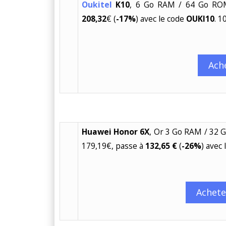
Oukitel
K10
, 6 Go RAM / 64 Go ROM
208,32
€ (
-17%
) avec le code
OUKI10
. 1
Ach
Huawei Honor 6X
, Or 3 Go RAM / 32 G
179,19€, passe à
132,65 €
(
-26%
) avec
Achete