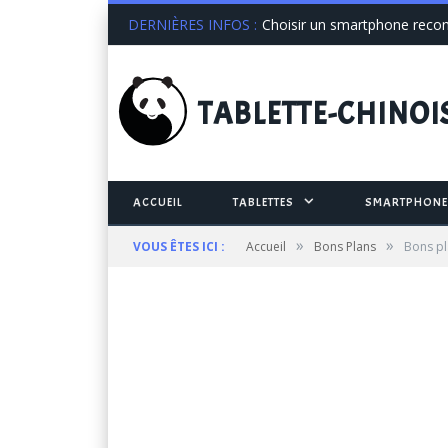
DERNIÈRES INFOS :
Choisir un smartphone recond
TABLETTE
-CHINOI
ACCUEIL
TABLETTES
SMARTPHONE
»
»
VOUS ÊTES ICI :
Accueil
Bons Plans
Bons pl