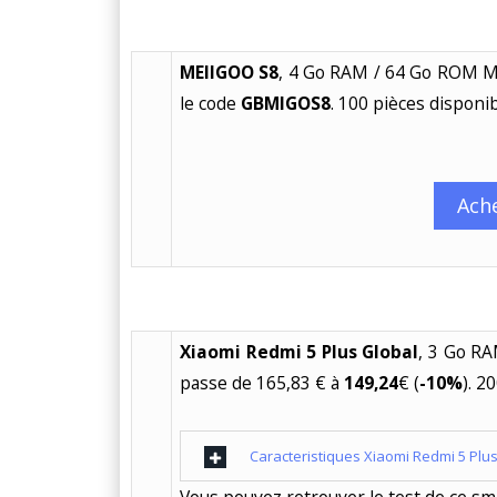
MEIIGOO S8
, 4 Go RAM / 64 Go ROM M
le code
GBMIGOS8
. 100 pièces disponib
Ach
Xiaomi Redmi 5 Plus Global
, 3 Go R
passe de 165,83 € à
149,24
€ (
-10%
). 2
Caracteristiques Xiaomi Redmi 5 Plu
Vous pouvez retrouver le test de ce s