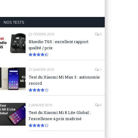
NOS TESTS
23 FÉVRIER 2019
0
Bluedio T6S : excellent rapport
qualité / prix
8.9
27 JANVIER 2019
1
Test du Xiaomi Mi Max 3 : autonomie
record
8.3
3 JANVIER 2019
0
Test du Xiaomi Mi 8 Lite Global :
l’excellence à prix maîtrisé
8.6