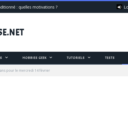
Lo
itionné : quelles motivations ?
SE.NET
S
HOBBIES GEEK
TUTORIELS
TESTS
ans pour le mercredi 14 février