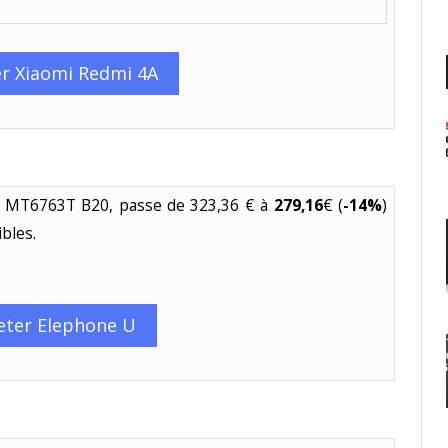
r Xiaomi Redmi 4A
 MT6763T B20, passe de 323,36 € à
279,16
€ (
-14%
)
ibles.
eter Elephone U