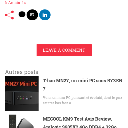
à Antutu ! »
LEAVE A COMMENT
Autres posts
T-bao MN27, un mini PC sous RYZEN
7
Voici un mini PC puissant et évolutif, dont le prix
est très bas face à…
MECOOL KM9 Test Avis Review.
Amlogic S905X2 4Go DDR4 + 32Go