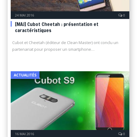
24 MAI 2016
0
[MAJ] Cubot Cheetah : présentation et
caractéristiques
Cubot et Cheetah (éditeur de Clean Master) ont conclu un
partenariat pour proposer un smartphone…
ACTUALITÉS
16 MAI 2016
0