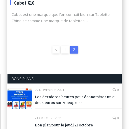
Cubot X16
Cubot est une marque que l’on connait bien sur Tablette-
Chinoise comme une marque de tablettes…
Précédent
1
2
BONS PLANS
29 NOVEMBRE 2021
0
Les dernières heures pour économiser un ou
deux euros sur Aliexpress!
21 OCTOBRE 2021
0
Bon plan pour le jeudi 21 octobre