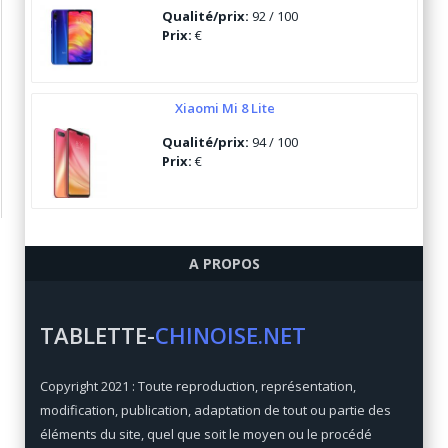
Qualité/prix:
92 / 100
Prix:
€
Xiaomi Mi 8 Lite
Qualité/prix:
94 / 100
Prix:
€
Ulefone Armor 6
A PROPOS
Qualité/prix:
84 / 100
Prix:
€
TABLETTE-
CHINOISE.NET
Xiaomi Mi Max 3
Copyright 2021 : Toute reproduction, représentation,
Qualité/prix:
92 / 100
modification, publication, adaptation de tout ou partie des
Prix:
€
éléments du site, quel que soit le moyen ou le procédé