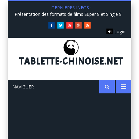
DERNIÈRES INFOS :
Présentation des formats de films Super 8 et Single 8
Facebook
Twitter
You
Google+
RSS
Login
Tube
TABLETTE
-CHINOISE.NET
NAVIGUER