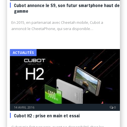
Cubot annonce le S9, son futur smartphone haut de
gamme
En 2015, en partenariat avec Cheetah mobile, Cubot a
annoncé le CheetaPhone, qui sera disponible…
ACTUALITÉS
14 AVRIL 2016
0
Cubot H2 : prise en main et essai
Cubot m’a fait parvenir, avant sa disponibilité chez les