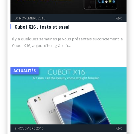
30 NOVEMBRE 2015
0
Cubot X16 : tests et essai
Il y a quelques semaines je vous présentais succinctement le
Cubot X16, aujourd’hui, grâce à…
ACTUALITÉS
9 NOVEMBRE 2015
0