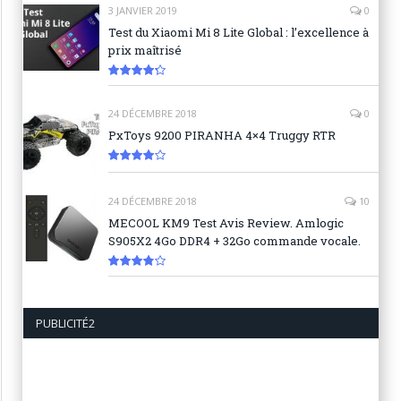
3 JANVIER 2019
0
Test du Xiaomi Mi 8 Lite Global : l’excellence à
prix maîtrisé
8.6
24 DÉCEMBRE 2018
0
PxToys 9200 PIRANHA 4×4 Truggy RTR
8.1
24 DÉCEMBRE 2018
10
MECOOL KM9 Test Avis Review. Amlogic
S905X2 4Go DDR4 + 32Go commande vocale.
7.6
PUBLICITÉ2