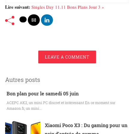
Lire suivant:
Singles Day 11.11 Bons Plans Jour 3 »
LEAVE A COMMENT
Autres posts
Bon plan pour le samedi 05 juin
ACEPC AK2, un mini PC discret et intéressant En ce moment sur
Amazon.fr, un mini…
Xiaomi Poco X3 : Du gaming pour un
prix d’entrée de gamme