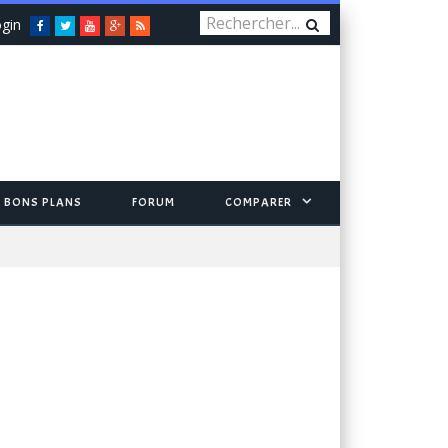
gin
Facebook
Twitter
You
Google+
RSS
Tube
BONS PLANS
FORUM
COMPARER