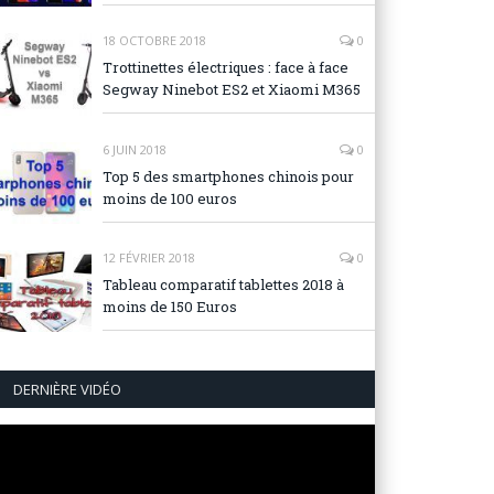
18 OCTOBRE 2018
0
Trottinettes électriques : face à face
Segway Ninebot ES2 et Xiaomi M365
6 JUIN 2018
0
Top 5 des smartphones chinois pour
moins de 100 euros
12 FÉVRIER 2018
0
Tableau comparatif tablettes 2018 à
moins de 150 Euros
DERNIÈRE VIDÉO
Lecteur
vidéo