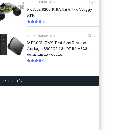
24 DÉCEMBRE 2018
0
PxToys 9200 PIRANHA 4×4 Truggy
RTR
8.1
24 DÉCEMBRE 2018
10
MECOOL KM9 Test Avis Review.
Amlogic S905X2 4Go DDR4 + 32Go
commande vocale.
7.6
PUBLICITÉ2