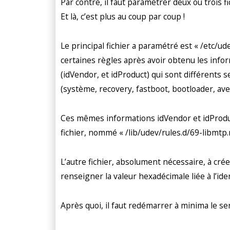
Par contre, il faut paramétrer deux ou trois f
Et là, c’est plus au coup par coup !
Le principal fichier a paramétré est « /etc/ud
certaines règles après avoir obtenu les infor
(idVendor, et idProduct) qui sont différents s
(système, recovery, fastboot, bootloader, ave
Ces mêmes informations idVendor et idProdu
fichier, nommé « /lib/udev/rules.d/69-libmtp.r
L’autre fichier, absolument nécessaire, à créer
renseigner la valeur hexadécimale liée à l’ide
Après quoi, il faut redémarrer à minima le se