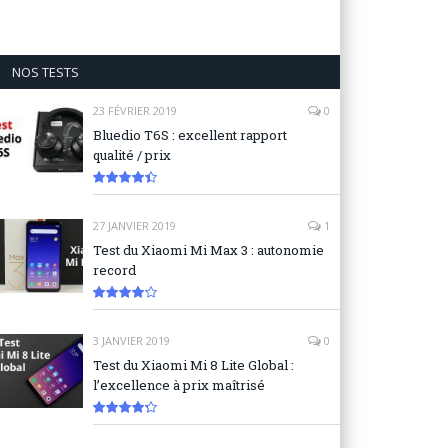
NOS TESTS
23 FÉVRIER 2019
0
Bluedio T6S : excellent rapport
qualité / prix
8.9
27 JANVIER 2019
1
Test du Xiaomi Mi Max 3 : autonomie
record
8.3
3 JANVIER 2019
0
Test du Xiaomi Mi 8 Lite Global :
l’excellence à prix maîtrisé
8.6