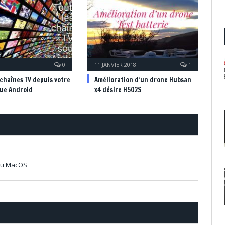
0
11 JANVIER 2018
1
 chaînes TV depuis votre
Amélioration d’un drone Hubsan
que Android
x4 désire H502S
 ou MacOS