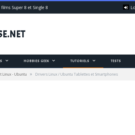
Lo
films Super 8 et Single 8
SE.NET
S
HOBBIES GEEK
TUTORIELS
TESTS
»
t Linux - Ubuntu
Drivers Linux / Ubuntu Tablettes et Smartphones