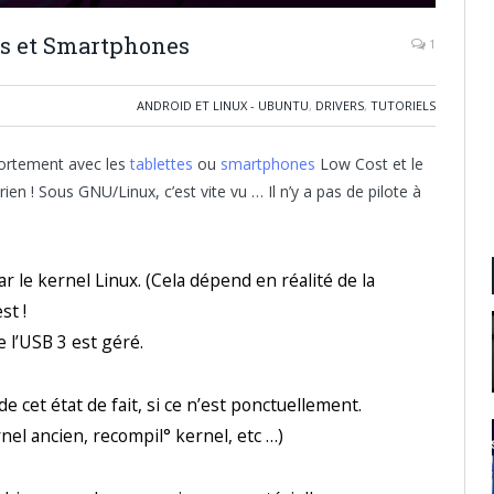
es et Smartphones
1
ANDROID ET LINUX - UBUNTU
,
DRIVERS
,
TUTORIELS
portement avec les
tablettes
ou
smartphones
Low Cost et le
ien ! Sous GNU/Linux, c’est vite vu … Il n’y a pas de pilote à
ar le kernel Linux. (Cela dépend en réalité de la
st !
e l’USB 3 est géré.
e cet état de fait, si ce n’est ponctuellement.
nel ancien, recompil° kernel, etc …)