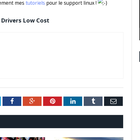
stement mes
tutoriels
pour le support linux !
Drivers Low Cost
itter
Facebook
Google+
Pinterest
LinkedIn
Tumblr
Email