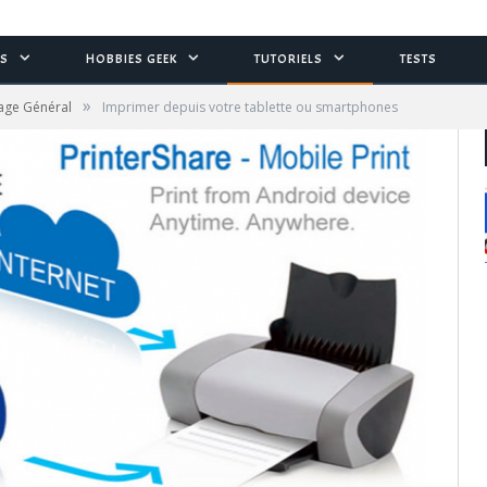
S
HOBBIES GEEK
TUTORIELS
TESTS
»
age Général
Imprimer depuis votre tablette ou smartphones