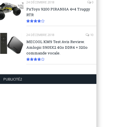
24 DÉCEMBRE 2018
0
PxToys 9200 PIRANHA 4×4 Truggy
RTR
8.1
24 DÉCEMBRE 2018
10
MECOOL KM9 Test Avis Review.
Amlogic S905X2 4Go DDR4 + 32Go
commande vocale.
7.6
PUBLICITÉ2