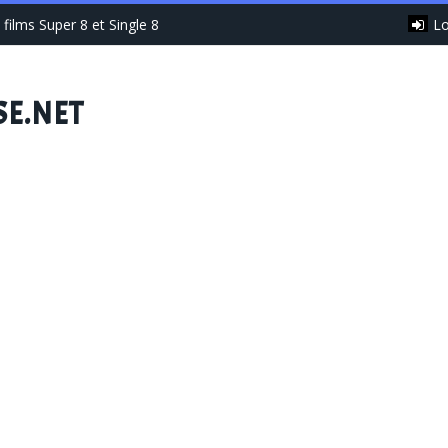
Lo
films Super 8 et Single 8
SE.NET