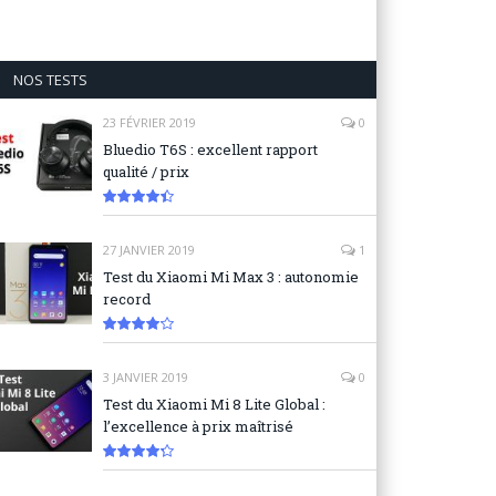
NOS TESTS
23 FÉVRIER 2019
0
Bluedio T6S : excellent rapport
qualité / prix
8.9
27 JANVIER 2019
1
Test du Xiaomi Mi Max 3 : autonomie
record
8.3
3 JANVIER 2019
0
Test du Xiaomi Mi 8 Lite Global :
l’excellence à prix maîtrisé
8.6