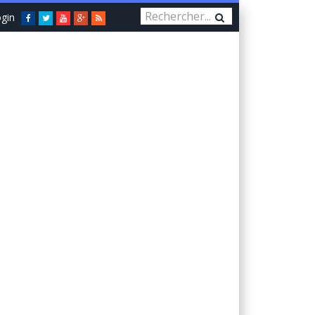
gin
Facebook
Twitter
You
Google+
RSS
Tube