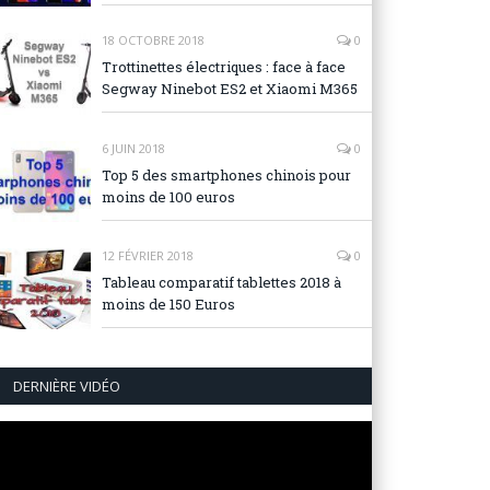
18 OCTOBRE 2018
0
Trottinettes électriques : face à face
Segway Ninebot ES2 et Xiaomi M365
6 JUIN 2018
0
Top 5 des smartphones chinois pour
moins de 100 euros
12 FÉVRIER 2018
0
Tableau comparatif tablettes 2018 à
moins de 150 Euros
DERNIÈRE VIDÉO
Lecteur
vidéo