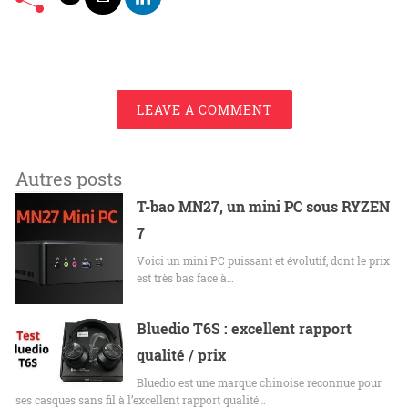
LEAVE A COMMENT
Autres posts
T-bao MN27, un mini PC sous RYZEN
7
Voici un mini PC puissant et évolutif, dont le prix
est très bas face à…
Bluedio T6S : excellent rapport
qualité / prix
Bluedio est une marque chinoise reconnue pour
ses casques sans fil à l’excellent rapport qualité…